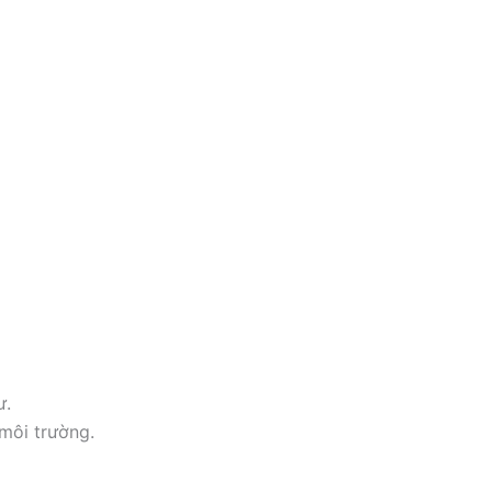
ư.
môi trường.