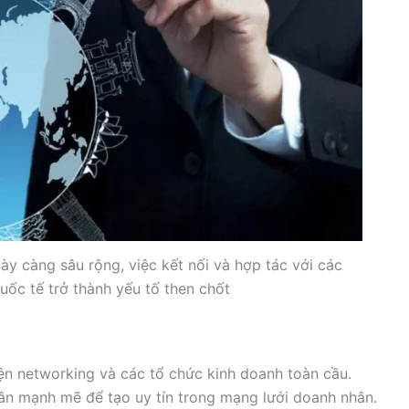
ày càng sâu rộng, việc kết nối và hợp tác với các
ốc tế trở thành yếu tố then chốt
iện networking và các tổ chức kinh doanh toàn cầu.
ân mạnh mẽ để tạo uy tín trong mạng lưới doanh nhân.