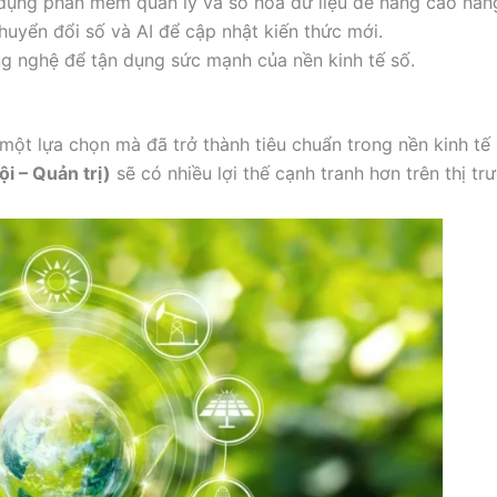
dụng phần mềm quản lý và số hóa dữ liệu để nâng cao năng
uyển đổi số và AI để cập nhật kiến thức mới.
g nghệ để tận dụng sức mạnh của nền kinh tế số.
một lựa chọn mà đã trở thành tiêu chuẩn trong nền kinh tế
i – Quản trị)
sẽ có nhiều lợi thế cạnh tranh hơn trên thị tr