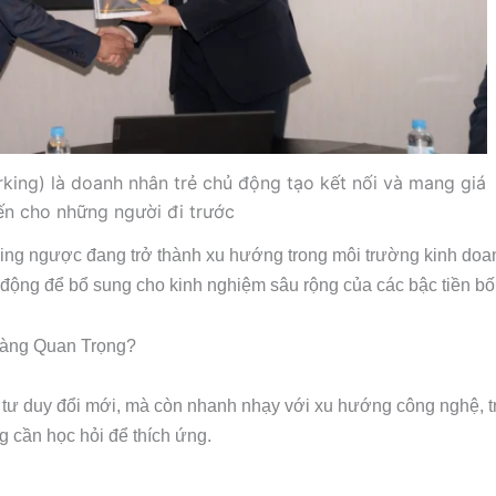
king) là doanh nhân trẻ chủ động tạo kết nối và mang giá
đến cho những người đi trước
ing ngược đang trở thành xu hướng trong môi trường kinh doan
động để bổ sung cho kinh nghiệm sâu rộng của các bậc tiền bối
Càng Quan Trọng?
 tư duy đổi mới, mà còn nhanh nhạy với xu hướng công nghệ, tr
g cần học hỏi để thích ứng.