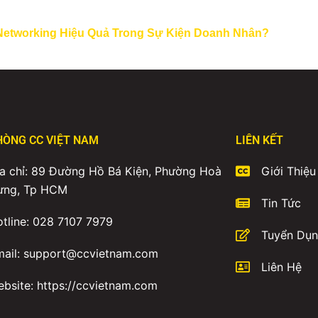
Networking Hiệu Quả Trong Sự Kiện Doanh Nhân?
HÒNG CC VIỆT NAM
LIÊN KẾT
a chỉ: 89 Đường Hồ Bá Kiện, Phường Hoà
Giới Thiệu
ưng, Tp HCM
Tin Tức
tline: 028 7107 7979
Tuyển Dụ
mail: support@ccvietnam.com
Liên Hệ
bsite: https://ccvietnam.com