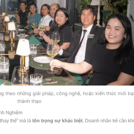
ang theo những giải pháp, công nghệ, hoặc kiến thức mới bạ
thành thạo
inh Nghiệm
thay thế” mà là
tôn trọng sự khác biệt
. Doanh nhân trẻ cần khi