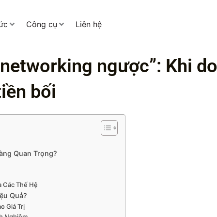
tức
Công cụ
Liên hệ
networking ngược”: Khi do
tiền bối
Càng Quan Trọng?
a Các Thế Hệ
iệu Quả?
 Giá Trị
nh Nghiệm