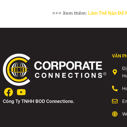
>>> Xem thêm:
Làm Thế Nào Để 
VĂN P
Đị
H
Ho
Công Ty TNHH BOD Connections.
E
We