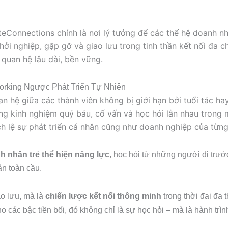
onnections chính là nơi lý tưởng để các thế hệ doanh nh
ởi nghiệp, gặp gỡ và giao lưu trong tinh thần kết nối đa c
 quan hệ lâu dài, bền vững.
orking Ngược Phát Triển Tự Nhiên
 hệ giữa các thành viên không bị giới hạn bởi tuổi tác hay
ững kinh nghiệm quý báu, cố vấn và học hỏi lẫn nhau trong 
ch lệ sự phát triển cá nhân cũng như doanh nghiệp của từng
h nhân trẻ thể hiện năng lực
, học hỏi từ những người đi trướ
n toàn cầu.
ào lưu, mà là
chiến lược kết nối thông minh
trong thời đại đa 
o các bậc tiền bối, đó không chỉ là sự học hỏi – mà là hành tr