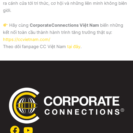
ra cánh cửa tới tri thức, cơ hội và những liên minh không biên
giới.
Hãy cùng
CorporateConnections Việt Nam
biến những
kết nối toàn cầu thành hành trình tăng trưởng thật sự:
https://ccvietnam.com/
Theo dõi fanpage CC Việt Nam
tại đây
.