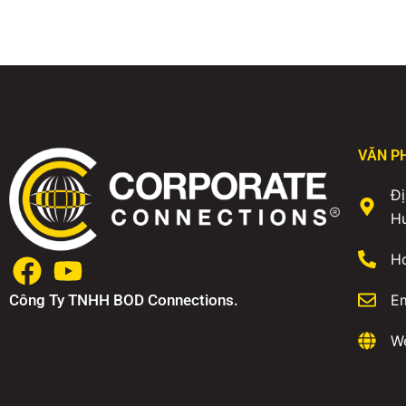
VĂN P
Đị
H
Ho
Công Ty TNHH BOD Connections.
E
We