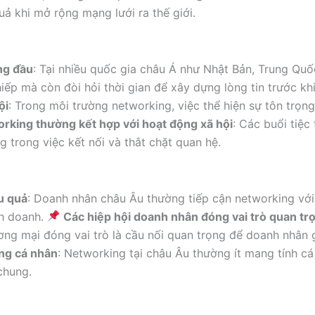
uả khi mở rộng mạng lưới ra thế giới.
àng đầu
: Tại nhiều quốc gia châu Á như Nhật Bản, Trung Qu
thiếp mà còn đòi hỏi thời gian để xây dựng lòng tin trước kh
ội
: Trong môi trường networking, việc thể hiện sự tôn trọn
orking thường kết hợp với hoạt động xã hội
: Các buổi tiệc 
g trong việc kết nối và thắt chặt quan hệ.
u quả
: Doanh nhân châu Âu thường tiếp cận networking với 
nh doanh.
Các hiệp hội doanh nhân đóng vai trò quan tr
g mại đóng vai trò là cầu nối quan trọng để doanh nhân g
ống cá nhân
: Networking tại châu Âu thường ít mang tính c
chung.