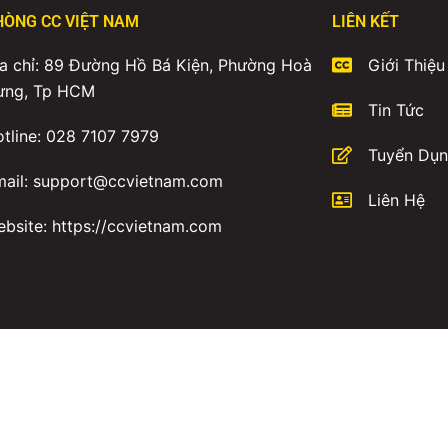
HÒNG CC VIỆT NAM
LIÊN KẾT
a chỉ: 89 Đường Hồ Bá Kiện, Phường Hoà
Giới Thiệu
ưng, Tp HCM
Tin Tức
tline: 028 7107 7979
Tuyển Dụ
mail: support@ccvietnam.com
Liên Hệ
bsite: https://ccvietnam.com