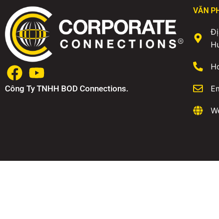
VĂN P
Đị
H
Ho
Công Ty TNHH BOD Connections.
E
We