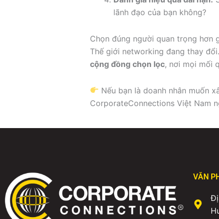
lãnh đạo của bạn không?
Chọn đúng người quan trọng hơn g
Thế giới networking đang thay đổi
cộng đồng chọn lọc
, nơi mọi mối q
Nếu bạn là doanh nhân muốn x
CorporateConnections Việt Nam n
VĂN P
Đị
H