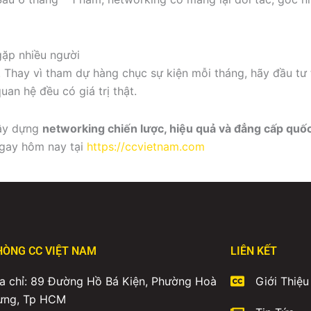
ặp nhiều người
. Thay vì tham dự hàng chục sự kiện mỗi tháng, hãy đầu tư
uan hệ đều có giá trị thật.
ây dựng
networking chiến lược, hiệu quả và đẳng cấp quốc
gay hôm nay tại
https://ccvietnam.com
HÒNG CC VIỆT NAM
LIÊN KẾT
a chỉ: 89 Đường Hồ Bá Kiện, Phường Hoà
Giới Thiệu
ưng, Tp HCM