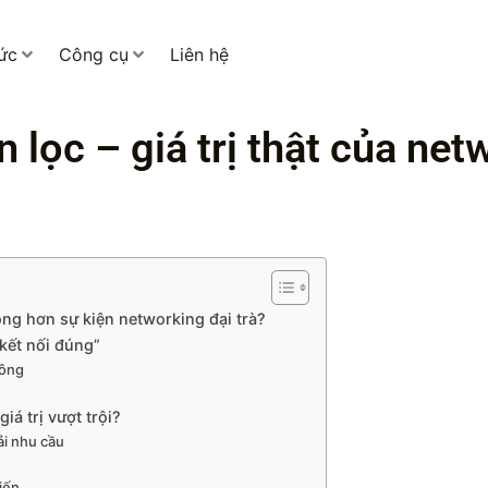
tức
Công cụ
Liên hệ
lọc – giá trị thật của netw
ng hơn sự kiện networking đại trà?
“kết nối đúng”
nông
iá trị vượt trội?
ải nhu cầu
iến