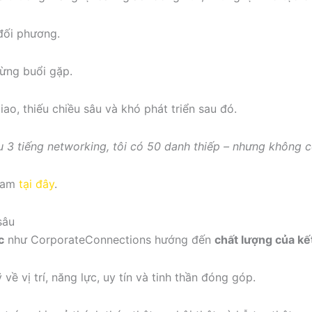
 đối phương.
từng buổi gặp.
ao, thiếu chiều sâu và khó phát triển sau đó.
u 3 tiếng networking, tôi có 50 danh thiếp – nhưng không có
 Nam
tại đây
.
sâu
c
như CorporateConnections hướng đến
chất lượng của kế
về vị trí, năng lực, uy tín và tinh thần đóng góp.