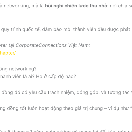
là networking, mà là
hội nghị chiến lược thu nhỏ
: nơi chia 
quy trình quốc tế, đảm bảo mỗi thành viên đều được phát 
pter tại CorporateConnections Việt Nam:
hapter/
ồng networking?
hành viên là ai? Họ ở cấp độ nào?
đồng đó có yêu cầu trách nhiệm, đóng góp, và tương tác 
g đồng tốt luôn hoạt động theo giá trị chung – ví dụ như “
au 6 tháng – 1 năm, networking có mang lại đối tác, góc nh