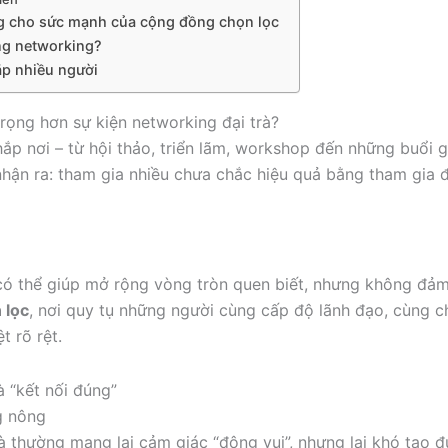
g cho sức mạnh của cộng đồng chọn lọc
ng networking?
p nhiều người
rọng hơn sự kiện networking đại trà?
hắp nơi – từ hội thảo, triển lãm, workshop đến những buổi
hận ra: tham gia nhiều chưa chắc hiệu quả bằng tham gia đ
có thể giúp mở rộng vòng tròn quen biết, nhưng không đảm 
 lọc
, nơi quy tụ những người cùng cấp độ lãnh đạo, cùng ch
t rõ rệt.
à “kết nối đúng”
g nông
à thường mang lại cảm giác “đông vui”, nhưng lại khó tạo 