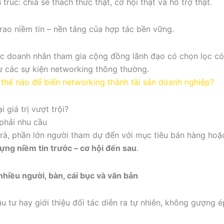
rúc: chia sẻ thách thức thật, cơ hội thật và hỗ trợ thật.
trao niềm tin – nền tảng của hợp tác bền vững.
ác doanh nhân tham gia cộng đồng lãnh đạo có chọn lọc có
ự các sự kiện networking thông thường.
 thế nào để biến networking thành tài sản doanh nghiệp?
 giá trị vượt trội?
 phải nhu cầu
rà, phần lớn người tham dự đến với mục tiêu bán hàng hoặc
ựng niềm tin trước – cơ hội đến sau
.
ầu tư hay giới thiệu đối tác diễn ra tự nhiên, không gượng é