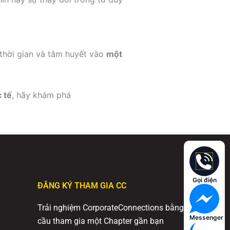
 thời gian và tâm huyết vào
một
 tế
, hãy khám phá
Gọi điện
ĐĂNG KÝ THAM GIA CC
Trải nghiệm CorporateConnections bằng cách yêu
Messenger
cầu tham gia một Chapter gần bạn